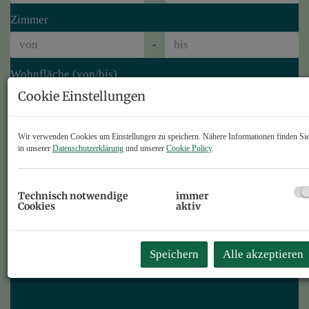
Zimmer
-
Wohnfläche (von/bis)
Cookie Einstellungen
-
Weitere Suchoptionen
Wir verwenden Cookies um Einstellungen zu speichern. Nähere Informationen finden Si
in unserer
Datenschutzerklärung
und unserer
Cookie Policy
.
Filter zurücksetzen
Suchen
Technisch notwendige
immer
Cookies
aktiv
Traumhafte Penthousewohnung in
Terfens
Speichern
Alle akzeptieren
6123 Terfens