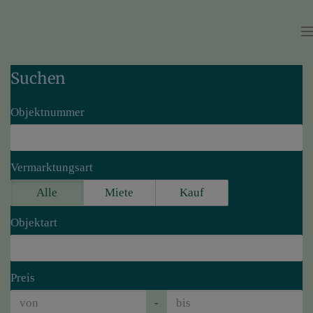
Suchen
Objektnummer
Vermarktungsart
Alle
Miete
Kauf
Objektart
Preis
-