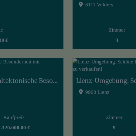
6111 Volders
te
Zimmer
00 €
3
Sichtbeton und klare Formen! Architektonische Besonderheit mit Freizeitwohnsitzwidmung in Osttirol!
9900 Lienz
Kaufpreis
Zimmer
1.320.000,00 €
9