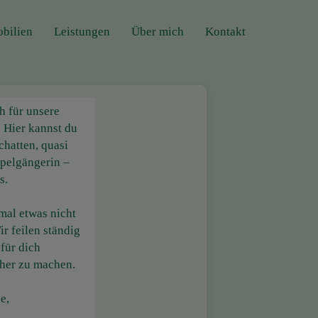
bilien
Leistungen
Über mich
Kontakt
h für unsere
! Hier kannst du
chatten, quasi
ppelgängerin –
s.
 mal etwas nicht
r feilen ständig
 für dich
cher zu machen.
e,