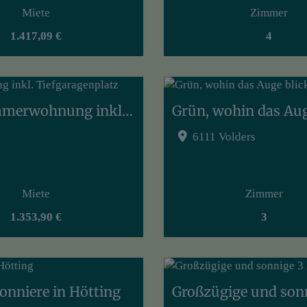
Miete
Zimmer
1.417,09 €
4
Mein eigenes Reich in Rum - 2 Zimmerwohnung inkl. Tiefgaragenplatz
6111 Volders
Miete
Zimmer
1.353,90 €
3
onniere in Hötting
Großzügige und son