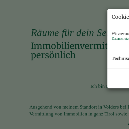
Cookie
Räume für dein Sein.
Wir verwende
Datenschutz
Immobilien­ver­mitt­lun
persönlich
Technis
Ich bin Barbara K
Ausgehend von meinem Standort in Volders bei I
Vermittlung von Immobilien in ganz Tirol sowie