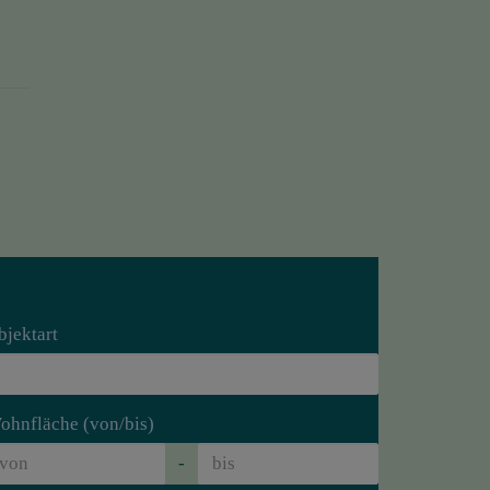
bjektart
ohnfläche (von/bis)
-