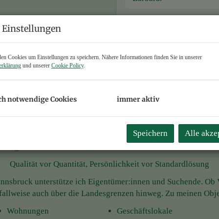
 Einstellungen
n Cookies um Einstellungen zu speichern. Nähere Informationen finden Sie in unserer
erklärung
und unserer
Cookie Policy
.
g ganz
ch notwendige Cookies
immer aktiv
Speichern
Alle akze
rallinger und vermittle Wohn- und Gewerbeimmobilien mit eine
Qualität vor Quantität, Persönlichkeit vor Standardlösung
nnsbruck unterstütze ich Eigentümer:innen und Suchende. Ob V
 fallweise auch über die Landesgrenzen hinweg. Zu meinen Obj
Wohnungen
Geschäftslokale