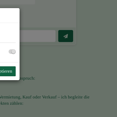
ptieren
m klaren Anspruch:
ermietung, Kauf oder Verkauf – ich begleite die
ekten zählen: