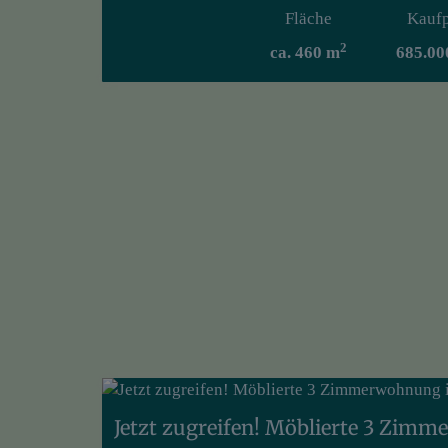
Fläche
Kaufp
2
ca. 460 m
685.00