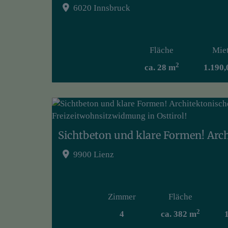
6020 Innsbruck
Fläche
Mie
2
ca. 28 m
1.190,
9900 Lienz
Zimmer
Fläche
2
4
ca. 382 m